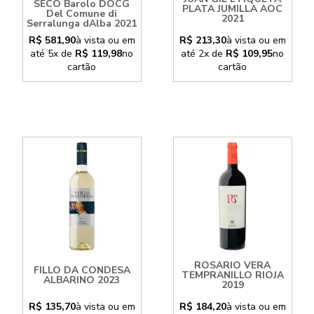
SECO Barolo DOCG
PLATA JUMILLA AOC
Del Comune di
2021
Serralunga dAlba 2021
R$ 581,90
à vista ou em
R$ 213,30
à vista ou em
até
5x
de
R$ 119,98
no
até
2x
de
R$ 109,95
no
cartão
cartão
ROSARIO VERA
FILLO DA CONDESA
TEMPRANILLO RIOJA
ALBARINO 2023
2019
R$ 135,70
à vista ou em
R$ 184,20
à vista ou em