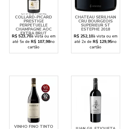
CHAMPAGNE
COLLARD-PICARD
CHATEAU SERILHAN
PRESTIGE
CRU BOURGEOIS
PERPETUELLE
SUPERIEUR ST
CHAMPAGNE AOC
ESTEPHE 2018
EXTRA BRUT
R$ 523,70
à vista ou em
R$ 252,10
à vista ou em
até
5x
de
R$ 107,98
no
até
2x
de
R$ 129,95
no
cartão
cartão
VINHO FINO TINTO
JUAN GIL ETIQUETA