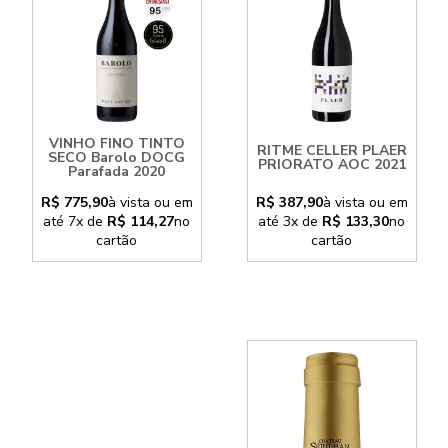
VINHO FINO TINTO
RITME CELLER PLAER
SECO Barolo DOCG
PRIORATO AOC 2021
Parafada 2020
R$ 775,90
à vista ou em
R$ 387,90
à vista ou em
até
7x
de
R$ 114,27
no
até
3x
de
R$ 133,30
no
cartão
cartão