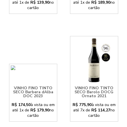
até
1x
de
R$ 139,90
no
até
1x
de
R$ 189,90
no
cartão
cartão
VINHO FINO TINTO
VINHO FINO TINTO
SECO Barbera dAlba
SECO Barolo DOCG
DOC 2023
Ornato 2021
R$ 174,50
à vista ou em
R$ 775,90
à vista ou em
até
1x
de
R$ 179,90
no
até
7x
de
R$ 114,27
no
cartão
cartão