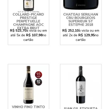
CHAMPAGNE
COLLARD-PICARD
CHATEAU SERILHAN
PRESTIGE
CRU BOURGEOIS
PERPETUELLE
SUPERIEUR ST
CHAMPAGNE AOC
ESTEPHE 2018
EXTRA BRUT
R$ 523,70
à vista ou em
R$ 252,10
à vista ou em
até
5x
de
R$ 107,98
no
até
2x
de
R$ 129,95
no
cartão
cartão
VINHO FINO TINTO
JUAN GIL ETIQUETA