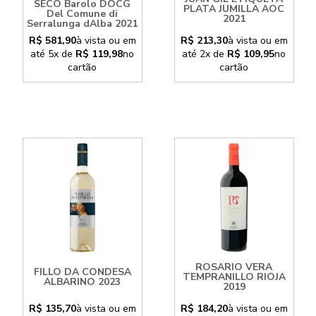
SECO Barolo DOCG
PLATA JUMILLA AOC
Del Comune di
2021
Serralunga dAlba 2021
R$ 581,90
à vista ou em
R$ 213,30
à vista ou em
até
5x
de
R$ 119,98
no
até
2x
de
R$ 109,95
no
cartão
cartão
ROSARIO VERA
FILLO DA CONDESA
TEMPRANILLO RIOJA
ALBARINO 2023
2019
R$ 135,70
à vista ou em
R$ 184,20
à vista ou em