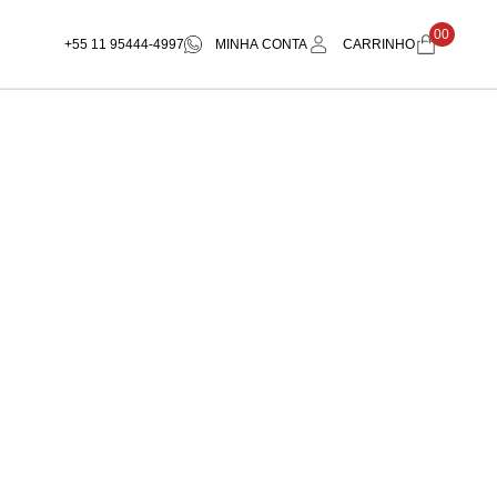
00
+55 11 95444-4997
MINHA CONTA
CARRINHO